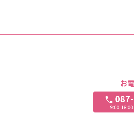
お
087-
call
9:00-18