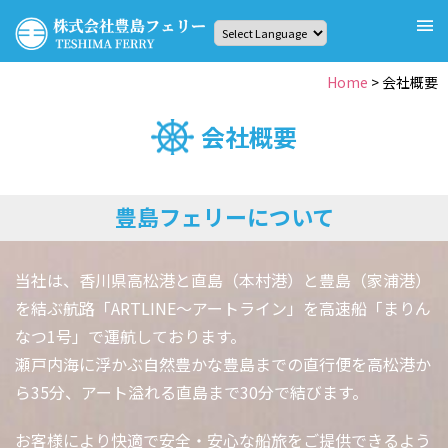
Skip
to
content
株式会社豊島(てしま)フェリー
高松⇔豊島(てしま)まで約35分！定期船・海上タクシー・フ
Home
>
会社概要
ェリーチャーターのことなら、豊島(てしま)フェリーへ
会社概要
豊島フェリーについて
当社は、香川県高松港と直島（本村港）と豊島（家浦港）
を結ぶ航路「ARTLINE～アートライン」を高速船「まりん
なつ1号」で運航しております。
瀬戸内海に浮かぶ自然豊かな豊島までの直行便を高松港か
ら35分、アート溢れる直島まで30分で結びます。
お客様により快適で安全・安心な船旅をご提供できるよう