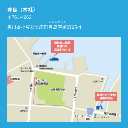
豊島（本社）
〒761-4662
てしまからと
香川県小豆郡土庄町
豊島唐櫃
2765-4