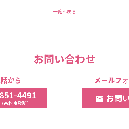
一覧へ戻る
お問い合わせ
電話から
メールフォ
851-4491
お問
mail
:00（高松事務所）