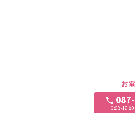
お
087-
call
9:00-18