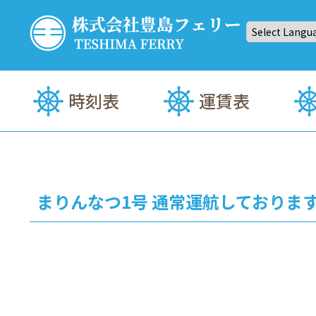
Skip
to
content
株式会社豊島(てしま)フェリー
高松⇔豊島(てしま)まで約35分！定期船・海上タクシー
時刻表
運賃表
まりんなつ1号 通常運航しておりま