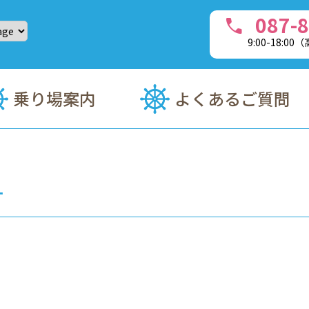
087-8
call
9:00-18:0
・フェリーチャーターのことなら、豊島(てしま)フェリーへ
乗り場案内
よくあるご質問
す