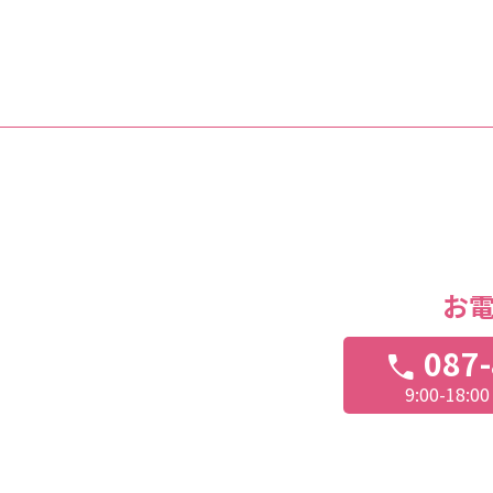
お
087-
call
9:00-18