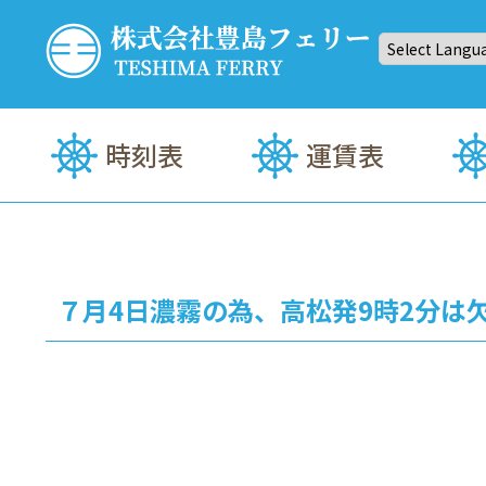
Skip
to
content
株式会社豊島(てしま)フェリー
高松⇔豊島(てしま)まで約35分！定期船・海上タクシー
時刻表
運賃表
７月4日濃霧の為、高松発9時2分は