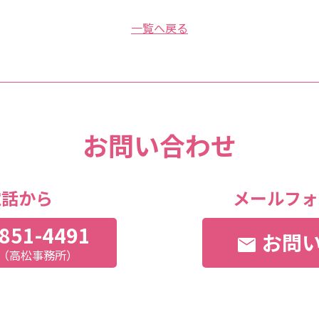
一覧へ戻る
お問い合わせ
電話から
メールフォ
851-4491
お問
mail
:00（高松事務所）