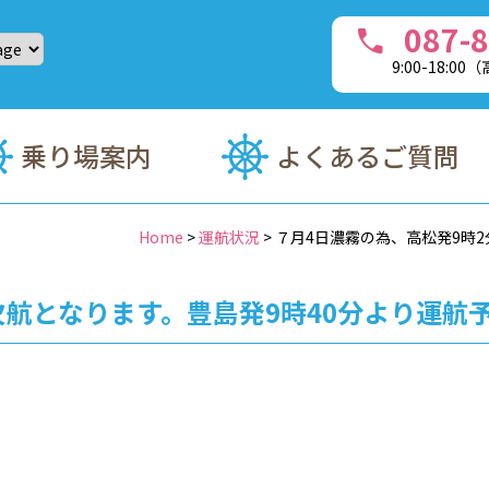
087-8
call
9:00-18:0
・フェリーチャーターのことなら、豊島(てしま)フェリーへ
乗り場案内
よくあるご質問
Home
>
運航状況
>
７月4日濃霧の為、高松発9時
欠航となります。豊島発9時40分より運航