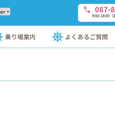
087-8
call
9:00-18:0
・フェリーチャーターのことなら、豊島(てしま)フェリーへ
乗り場案内
よくあるご質問