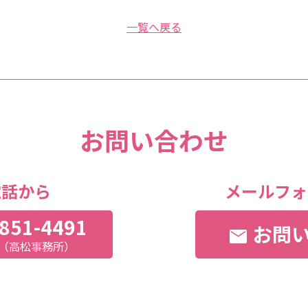
一覧へ戻る
お問い合わせ
電話から
メールフォ
851-4491
お問
mail
:00（高松事務所）