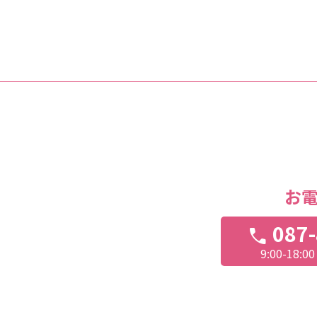
お
087-
call
9:00-18