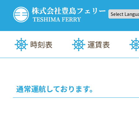
Skip
to
content
株式会社豊島(てしま)フェリー
高松⇔豊島(てしま)まで約35分！定期船・海上タクシー
時刻表
運賃表
通常運航しております。