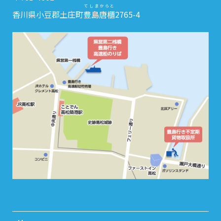
てしまからと
香川県小豆郡土庄町
豊島唐櫃
2765-4