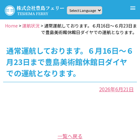
Skip
to
content
株式会社豊島(てしま)フェリー
高松⇔豊島(てしま)まで約35分！定期船・海上タクシー・フ
Home
>
運航状況
>
通常運航しております。６月16日〜６月23日ま
ェリーチャーターのことなら、豊島(てしま)フェリーへ
で豊島美術館休館日ダイヤでの運航となります。
通常運航しております。６月16日〜６
月23日まで豊島美術館休館日ダイヤ
での運航となります。
2026年6月21日
一覧へ戻る